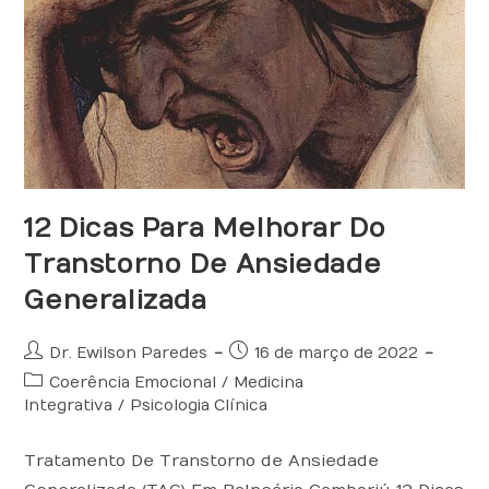
12 Dicas Para Melhorar Do
Transtorno De Ansiedade
Generalizada
Autor
Post
Dr. Ewilson Paredes
16 de março de 2022
do
publicado:
Categoria
Coerência Emocional
/
Medicina
post:
do
Integrativa
/
Psicologia Clínica
post:
Tratamento De Transtorno de Ansiedade