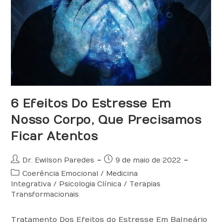
6 Efeitos Do Estresse Em
Nosso Corpo, Que Precisamos
Ficar Atentos
Autor
Post
Dr. Ewilson Paredes
9 de maio de 2022
do
publicado:
Categoria
Coerência Emocional
/
Medicina
post:
do
Integrativa
/
Psicologia Clínica
/
Terapias
post:
Transformacionais
Tratamento Dos Efeitos do Estresse Em Balneário