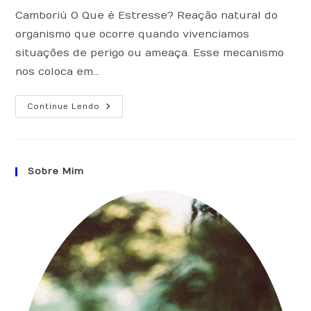
Camboriú O Que é Estresse? Reação natural do
organismo que ocorre quando vivenciamos
situações de perigo ou ameaça. Esse mecanismo
nos coloca em…
6
Continue Lendo
Efeitos
Do
Estresse
Em
Nosso
Corpo,
Sobre Mim
Que
Precisamos
Ficar
Atentos