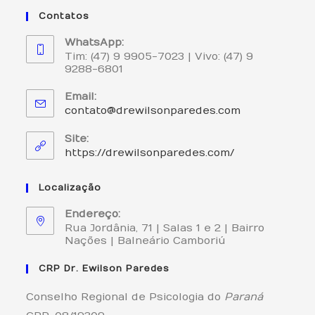
Contatos
WhatsApp:
Tim: (47) 9 9905-7023 | Vivo: (47) 9
9288-6801
Email:
Abre
contato@drewilsonparedes.com
em
seu
Site:
aplicativo
https://drewilsonparedes.com/
Localização
Endereço:
Rua Jordânia, 71 | Salas 1 e 2 | Bairro
Nações | Balneário Camboriú
CRP Dr. Ewilson Paredes
Conselho Regional de Psicologia do
Paraná