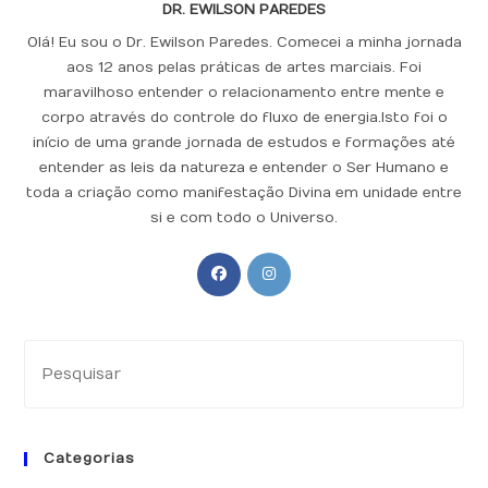
DR. EWILSON PAREDES
Olá! Eu sou o Dr. Ewilson Paredes. Comecei a minha jornada
aos 12 anos pelas práticas de artes marciais. Foi
maravilhoso entender o relacionamento entre mente e
corpo através do controle do fluxo de energia.Isto foi o
início de uma grande jornada de estudos e formações até
entender as leis da natureza e entender o Ser Humano e
toda a criação como manifestação Divina em unidade entre
si e com todo o Universo.
Abre
Abre
em
em
uma
uma
nova
nova
Pr
aba
aba
a
tec
“Es
Categorias
pa