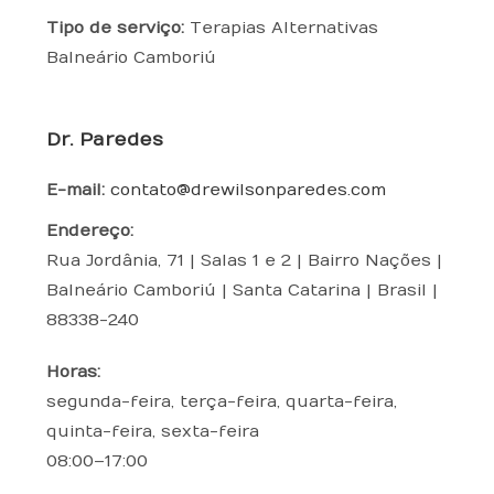
as 
Tipo de serviço:
Terapias Alternativas
do
Balneário Camboriú
re
s. 
Es
Dr. Paredes
to
u 
E-mail:
contato@drewilsonparedes.com
me 
tra
Endereço:
ta
Rua Jordânia, 71 | Salas 1 e 2 | Bairro Nações
|
nd
Balneário Camboriú
|
Santa Catarina
|
Brasil
|
o 
88338-240
co
m 
Horas:
as 
segunda-feira, terça-feira, quarta-feira,
ter
quinta-feira, sexta-feira
api
08:00–17:00
as 
alt