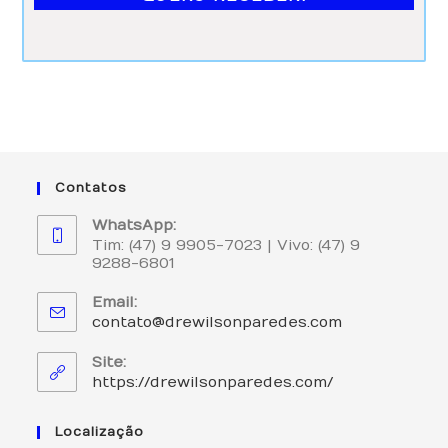
3 
an
os. 
Atr
av
és 
da 
me
Contatos
dic
ina 
WhatsApp:
int
Tim: (47) 9 9905-7023 | Vivo: (47) 9
9288-6801
eg
rat
Email:
iva 
contato@drewilsonparedes.com
do 
Site:
Dr. 
https://drewilsonparedes.com/
Pa
re
Localização
de