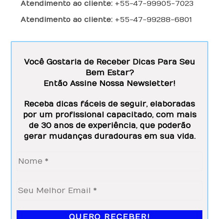
Atendimento ao cliente:
+55-47-99905-7023
er
Atendimento ao cliente:
+55-47-99288-6801
na
tiv
as 
do 
Você Gostaria de Receber Dicas Para Seu
Dr. 
Bem Estar?
Pa
Então Assine Nossa Newsletter!
re
de
Receba dicas fáceis de seguir, elaboradas
s 
por um profissional capacitado, com mais
de 30 anos de experiência, que poderão
há 
gerar mudanças duradouras em sua vida.
ap
rox
im
ad
am
en
te 