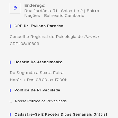
s 
Endereço:
me
Rua Jordânia, 71 | Salas 1 e 2 | Bairro
lho
Nações | Balneário Camboriú
rei 
CRP Dr. Ewilson Paredes
un
s 
Conselho Regional de Psicologia do
Paraná
80
CRP-08/19309
% 
da
s 
Horário De Atendimento
do
re
De Segunda a Sexta Feira
s 
Horário: Das 08:00 as 17:00h
int
Política De Privacidade
er
mi
Nossa Política de Privacidade
ná
vei
Cadastre-Se E Receba Dicas Semanais Grátis!
s 