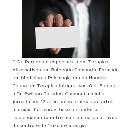
s e 
alq
ex
ap
ue
tra
en
r 
or
as 
mo
din
co
me
ári
m 
nt
o! 
me
o 
Re
dic
qu
co
aç
e 
me
O Dr. Paredes é especialista em Terapias
õe
eu 
nd
Alternativas em Balneário Camboriú. Formado
s 
pr
o 
em Medicina e Psicologia, sendo Honoris
nã
eci
for
o 
so.
te
Causa em Terapias Integrativas. Olá! Eu sou
te
me
o Dr. Ewilson Paredes. Comecei a minha
m 
nt
jornada aos 12 anos pelas práticas de artes
pa
e!
marciais. Foi maravilhoso entender o
ss
relacionamento entre mente e corpo através
ad
do controle do fluxo de energia.
o 