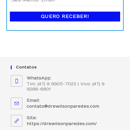
Contatos
WhatsApp:
Tim: (47) 9 9905-7023 | Vivo: (47) 9
9288-6801
Email:
Abre
contato@drewilsonparedes.com
em
seu
Site:
aplicativo
https://drewilsonparedes.com/