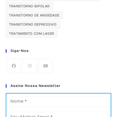
TRANSTORNO BIPOLAR
TRANSTORNO DE ANSIEDADE
TRANSTORNO DEPRESSIVO
TRATAMENTO COM LASER
Siga-Nos
Abre
Abre
Abre
em
em
em
Assine Nossa Newsletter
uma
uma
uma
nova
nova
nova
aba
aba
aba