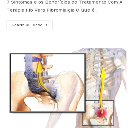
7 Sintomas e os Benefícios do Tratamento Com A
Terapia Ilib Para Fibromialgia O Que é…
Fibromialgia:
Continue Lendo
7
Sintomas
E
Benefícios
Da
Terapia
ILIB
Para
Fibromialgia