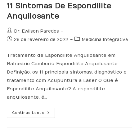
11 Sintomas De Espondilite
Anquilosante
Autor
Dr. Ewilson Paredes
do
Post
Categoria
28 de fevereiro de 2022
Medicina Integrativa
post:
publicado:
do
post:
Tratamento de Espondilite Anquilosante em
Balneário Camboriú Espondilite Anquilosante:
Definição, os 11 principais sintomas, diagnóstico e
tratamento com Acupuntura a Laser O Que é
Espondilite Anquilosante? A espondilite
anquilosante, é…
11
Continue Lendo
Sintomas
De
Espondilite
Anquilosante