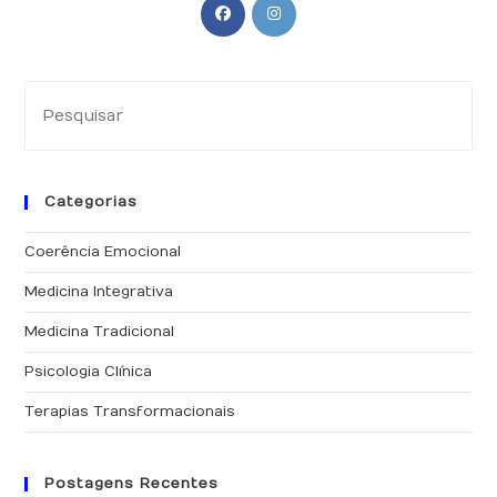
Abre
Abre
em
em
uma
uma
nova
nova
Pr
aba
aba
a
tec
“Es
Categorias
pa
fe
Coerência Emocional
o
pai
Medicina Integrativa
de
Medicina Tradicional
pes
Psicologia Clínica
Terapias Transformacionais
Postagens Recentes