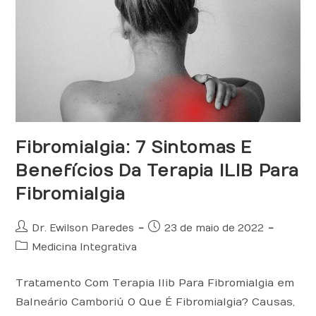
Fibromialgia: 7 Sintomas E
Benefícios Da Terapia ILIB Para
Fibromialgia
Autor
Post
Dr. Ewilson Paredes
23 de maio de 2022
do
publicado:
Categoria
Medicina Integrativa
post:
do
post:
Tratamento Com Terapia Ilib Para Fibromialgia em
Balneário Camboriú O Que É Fibromialgia? Causas,