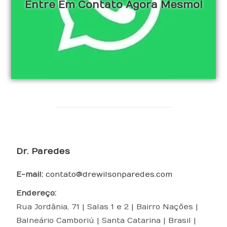
Entre Em Contato Agora Mesmo!
Dr. Paredes
E-mail:
contato@drewilsonparedes.com
Endereço:
Rua Jordânia, 71 | Salas 1 e 2 | Bairro Nações
|
Balneário Camboriú
|
Santa Catarina
|
Brasil
|